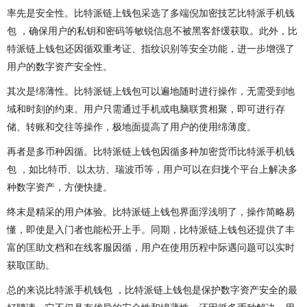
率先是安全性。比特派链上钱包采选了多端倪加密技艺比特派手机钱
包 ，确保用户的私钥和密码等敏锐信息不被黑客舒缓获取。此外，比
特派链上钱包还因循双重考证、指纹识别等安全功能，进一步增强了
用户的数字资产安全性。
其次是绵薄性。比特派链上钱包可以遍地随时进行操作，无需受到地
域和时刻的约束。用户只需通过手机或电脑联贯相聚，即可进行存
储、转账和交往等操作，极地面提高了用户的使用绵薄度。
再者是多币种因循。比特派链上钱包因循多种加密货币比特派手机钱
包 ，如比特币、以太坊、瑞波币等，用户可以在归拢个平台上解决多
种数字资产，方便快捷。
终末是精采的用户体验。比特派链上钱包界面浮浅明了，操作简略易
懂，即使是入门者也能松开上手。同期，比特派链上钱包还提供了丰
富的匡助文档和在线客服因循，用户在使用历程中际遇问题可以实时
获取匡助。
总的来说比特派手机钱包 ，比特派链上钱包是保护数字资产安全的最