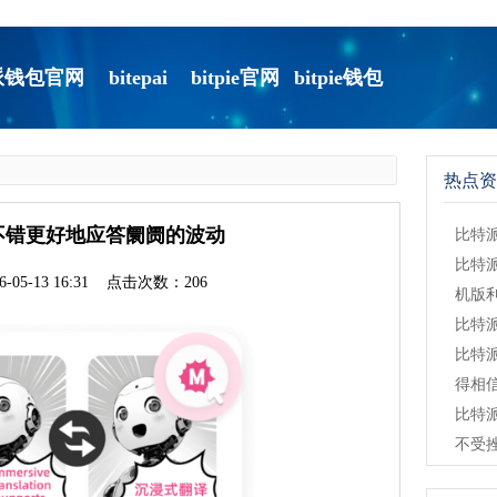
派钱包官网
bitepai
bitpie官网
bitpie钱包
热点资
不错更好地应答阛阓的波动
比特
比特
-05-13 16:31 点击次数：206
机版
比特
比特
得相
比特
不受