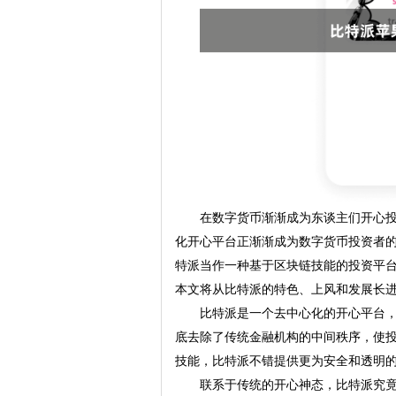
在数字货币渐渐成为东谈主们开心投
化开心平台正渐渐成为数字货币投资者的
特派当作一种基于区块链技能的投资平
本文将从比特派的特色、上风和发展长
比特派是一个去中心化的开心平台
底去除了传统金融机构的中间秩序，使
技能，比特派不错提供更为安全和透明
联系于传统的开心神态，比特派究