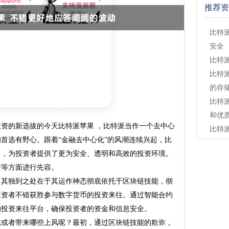
推荐资
比特
安全
比特
比特
的存
比特
和优
资的新选拔的今天比特派苹果 ，比特派当作一个去中心
比特派
首选有野心。跟着“金融去中心化”的风潮连续兴起，比
台，为投资者提供了更为安全、透明和高效的投资环境。
进等方面进行先容。
，其独到之处在于其运作神态彻底依托于区块链技能，彻
投资者不错获胜参与数字货币的投资来往。通过智能合约
的投资来往平台，确保投资者的资金和信息安全。
竟或者带来哪些上风呢？最初，通过区块链技能的欺诈，