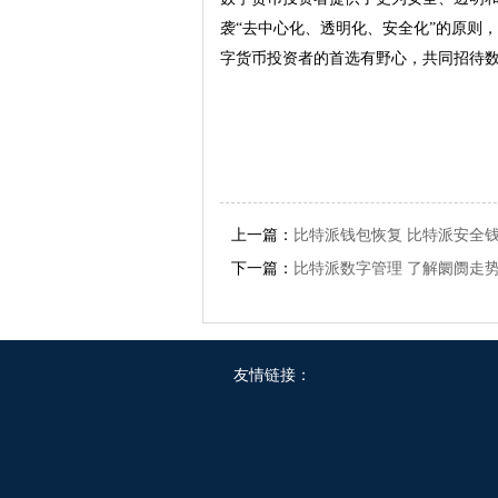
袭“去中心化、透明化、安全化”的原则
字货币投资者的首选有野心，共同招待
上一篇：
比特派钱包恢复 比特派安全钱
下一篇：
比特派数字管理 了解阛阓走
友情链接：