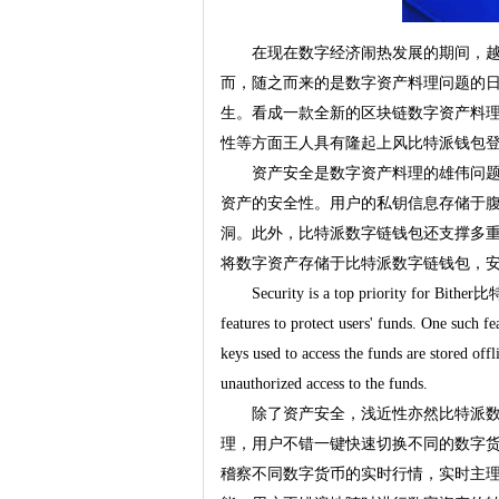
在现在数字经济闹热发展的期间，
而，随之而来的是数字资产料理问题的
生。看成一款全新的区块链数字资产料
性等方面王人具有隆起上风比特派钱包登
资产安全是数字资产料理的雄伟问
资产的安全性。用户的私钥信息存储于
洞。此外，比特派数字链钱包还支撑多
将数字资产存储于比特派数字链钱包，
Security is a top priority for Bithe
features to protect users' funds. One such fe
keys used to access the funds are stored offl
unauthorized access to the funds.
除了资产安全，浅近性亦然比特派
理，用户不错一键快速切换不同的数字
稽察不同数字货币的实时行情，实时主