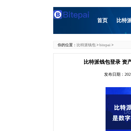
首页
比特
你的位置：
比特派钱包
>
bitepai
>
比特派钱包登录 资
发布日期：2026