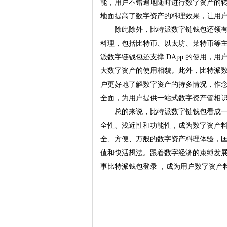
能，用户不错遍地随时进行数字资产的
地面提高了数字资产的料理效果，让用
除此除外，比特派数字链钱包还领
料理，包括比特币、以太坊、莱特币等
派数字链钱包还支撑 DApp 的使用，
大数字资产的使用相貌。此外，比特派
户更好地了解数字资产的持多情况，作
全面，为用户提供一站式数字资产管相
总的来说，比特派数字链钱包看成
全性、浅近性和功能性，成为数字资产
全、方便、万般的数字资产料理体验，
值和快活想法。跟着数字经济的束缚发
事比特派钱包登录 ，成为用户数字资产