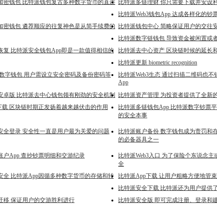
加密钱包 比特派钱包复古多种数字货币的直连
比特派多链理财 你只需要下载并安设
比特派Web3钱包App 达成各样化的钞
加密钱包 遴荐顺应的往复神色是从简手续费的
比特派钱包中心 简略保证用户的交往
比特派数字链钱包 导致资金被闲置或
恢复 比特派安全钱包App即是一款值得相信的
比特派去中心资产 区块链时候的延长
比特派更新 biometric recognition
b3数字钱包 用户需设立安全密码及备份密码等
比特派Web3生态 通过扫描二维码也
App
安卓版 比特派去中心钱包领有刚劲的安全机制
比特派资产管理 为投资者提供了全新
p下载 区块链时期正发扬着越来越伏击的作用
比特派多链钱包App 比特派数字钞票
的安全本事
安全登录 安全性一直是用户最为关爱的问题
比特派账户备份 数字钱包成为责罚和
的必备器具之一
账户App 查抄钞票明细和交游纪录
比特派Web3入口 为了保险个东说念
全
安全 比特派App因循多种数字货币的存储和转
比特派App下载 让用户粗略方便地管
比特派安全下载 比特派还为用户提供
迁移 保证用户的交游胜利进行
比特派安全版 即可完成注册、登录和