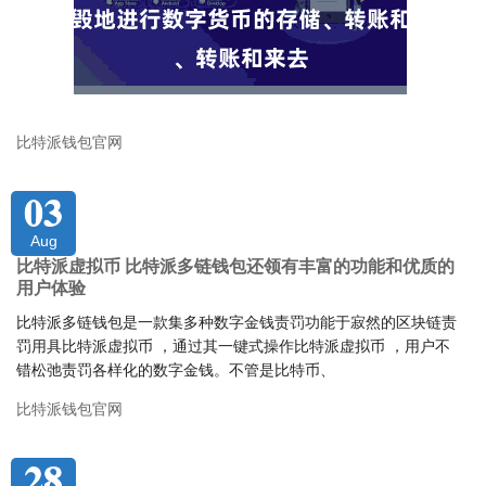
比特派钱包官网
03
Aug
比特派虚拟币 比特派多链钱包还领有丰富的功能和优质的
用户体验
比特派多链钱包是一款集多种数字金钱责罚功能于寂然的区块链责
罚用具比特派虚拟币 ，通过其一键式操作比特派虚拟币 ，用户不
错松弛责罚各样化的数字金钱。不管是比特币、
比特派钱包官网
28