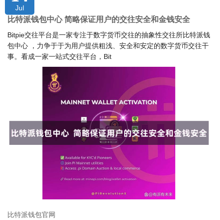
Jul
比特派钱包中心 简略保证用户的交往安全和金钱安全
Bitpie交往平台是一家专注于数字货币交往的抽象性交往所比特派钱
包中心 ，力争于于为用户提供粗浅、安全和安定的数字货币交往干
事。看成一家一站式交往平台，Bit
比特派钱包官网