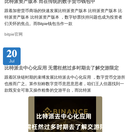
比特派资产版本 而在传统的数字货币钱包中
跟着加密货币商场的快速发展比特派资产版本 比特派资产版本 比
特派资产版本 比特派资产版本 ，数字钞票扶持问题也成为投资者
们关怀的焦点。而Bitpie钱包当作一款
bitpie官网
20
Jul
比特派去中心化应用 无需枉然过多时期去了解交游限定
跟着区块链时期的束缚发展比特派去中心化应用 ，数字货币交游所
也推而广之。算作别称数字货币意思意思者，咱们王人但愿找到一
款既安全可靠又操作粗鲁的交游平台，而比特派