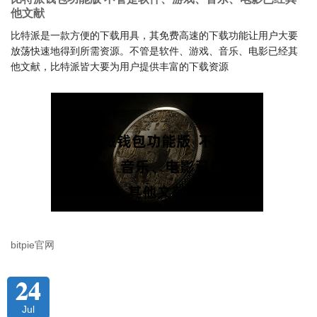
他文献
比特派是一款方便的下载用具，其免费高速的下载功能让用户大要
放荡快速地得到所需资源。不管是软件、游戏、音乐、电影已经其
他文献，比特派皆大要为用户提供丰富的下载资源
bitpie官网
24
Jul