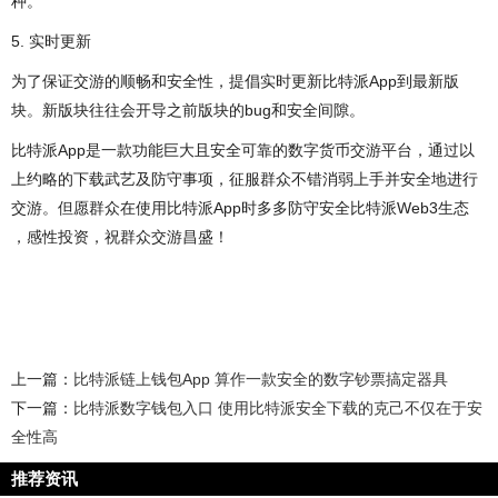
种。
5. 实时更新
为了保证交游的顺畅和安全性，提倡实时更新比特派App到最新版
块。新版块往往会开导之前版块的bug和安全间隙。
比特派App是一款功能巨大且安全可靠的数字货币交游平台，通过以
上约略的下载武艺及防守事项，征服群众不错消弱上手并安全地进行
交游。但愿群众在使用比特派App时多多防守安全比特派Web3生态
，感性投资，祝群众交游昌盛！
上一篇：
比特派链上钱包App 算作一款安全的数字钞票搞定器具
下一篇：
比特派数字钱包入口 使用比特派安全下载的克己不仅在于安
全性高
推荐资讯