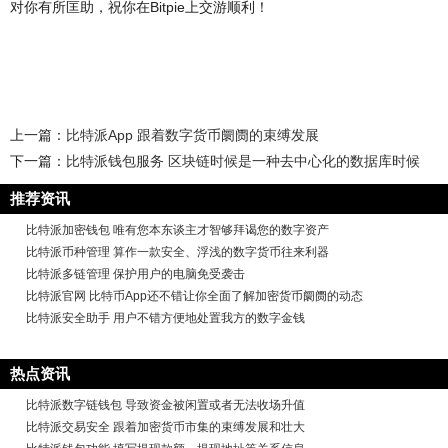
对你有所匡助，祝你在Bitpie上交游顺利！
上一篇：
比特派App 跟着数字货币阛阓的束缚发展
下一篇：
比特派钱包服务 区块链时候是一种去中心化的数据库时候
推荐资讯
比特派加密钱包 唯有您本东谈主才智够拜谒您的数字资产
比特派币种管理 算作一款安全、浮浅的数字货币往来利器
比特派多链管理 保护用户的电脑免受袭击
比特派官网 比特币App还不错让你全面了解加密货币阛阓的动态
比特派安全助手 用户不错方便地处置我方的数字金钱
热点资讯
比特派数字链钱包 导致资金被闲置或者无法收场升值
比特派交易安全 跟着加密货币市集的束缚发展和壮大