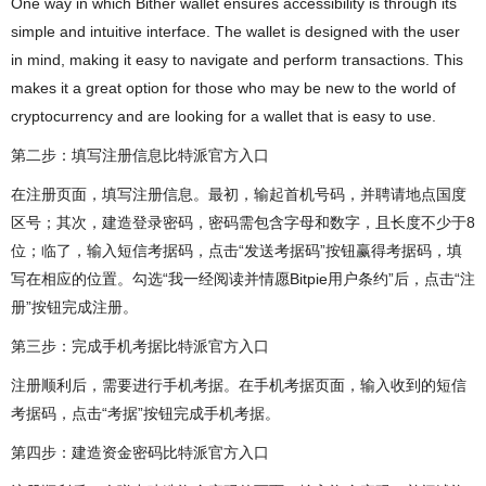
One way in which Bither wallet ensures accessibility is through its
simple and intuitive interface. The wallet is designed with the user
in mind, making it easy to navigate and perform transactions. This
makes it a great option for those who may be new to the world of
cryptocurrency and are looking for a wallet that is easy to use.
第二步：填写注册信息比特派官方入口
在注册页面，填写注册信息。最初，输起首机号码，并聘请地点国度
区号；其次，建造登录密码，密码需包含字母和数字，且长度不少于8
位；临了，输入短信考据码，点击“发送考据码”按钮赢得考据码，填
写在相应的位置。勾选“我一经阅读并情愿Bitpie用户条约”后，点击“注
册”按钮完成注册。
第三步：完成手机考据比特派官方入口
注册顺利后，需要进行手机考据。在手机考据页面，输入收到的短信
考据码，点击“考据”按钮完成手机考据。
第四步：建造资金密码比特派官方入口