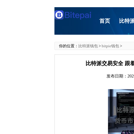
首页
比特
你的位置：
比特派钱包
>
bitpie钱包
>
比特派交易安全 跟
发布日期：2026