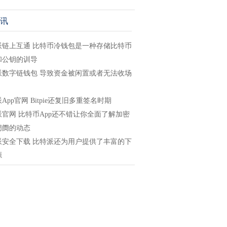
讯
派链上互通 比特币冷钱包是一种存储比特币
和公钥的训导
派数字链钱包 导致资金被闲置或者无法收场
App官网 Bitpie还复旧多重签名时期
派官网 比特币App还不错让你全面了解加密
阛阓的动态
派安全下载 比特派还为用户提供了丰富的下
源