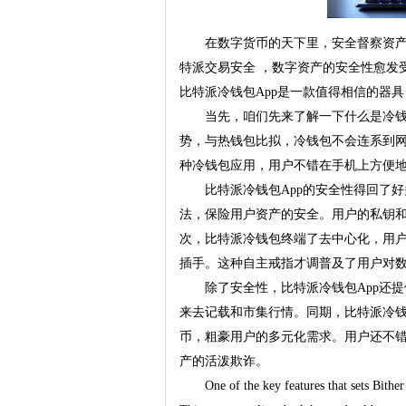
在数字货币的天下里，安全督察资
特派交易安全 ，数字资产的安全性愈发
比特派冷钱包App是一款值得相信的器
当先，咱们先来了解一下什么是冷
势，与热钱包比拟，冷钱包不会连系到网
种冷钱包应用，用户不错在手机上方便
比特派冷钱包App的安全性得回了
法，保险用户资产的安全。用户的私钥
次，比特派冷钱包终端了去中心化，用户
插手。这种自主戒指才调普及了用户对
除了安全性，比特派冷钱包App还
来去记载和市集行情。同期，比特派冷
币，粗豪用户的多元化需求。用户还不错
产的活泼欺诈。
One of the key features that sets Bither