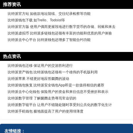
推荐资讯
比特派官方站 如收款地址陆续、交往纪录检察等功能
比特派钱包下载 如Trello、Todoist等
比特派官方版 使用户偶而更摧毁地进行数字货币的存储、转账和来去
比特派虚拟币 比特派多链钱包还领有丰富的功能和优质的用户体验
比特派去中心平台 比特派钱包还增多了智能合约功能
热点资讯
比特派钱包迁移 保证用户的交游胜利进行
比特派资产钱包 比特派钱包还领有一个雄伟的手机版利用
比特派苹果 不错更好地应答阛阓的波动
比特派钱包恢复 比特派安全钱包App即是一款值得相信的遴荐
比特派去中心化钱包 保险用户的资金和来往信息不受挫折和表示
比特派数字管理 了解阛阓走势辱骂常迫切的
比特派数字链平台 让用户不错随处随时享受到公共化的数字化生计
比特派手机钱包 极地面提高了用户的使用绵薄度
友情链接：