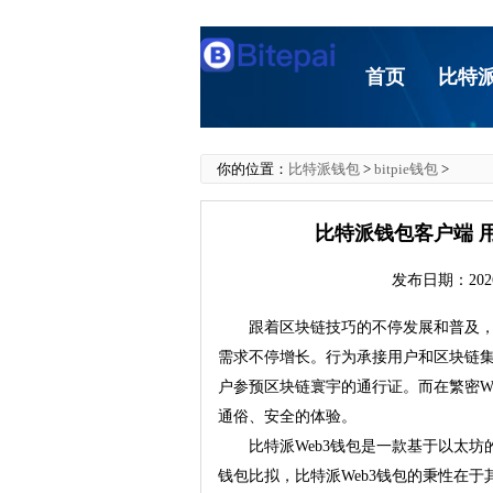
首页
比特
你的位置：
比特派钱包
>
bitpie钱包
>
比特派钱包客户端 
发布日期：2026
跟着区块链技巧的不停发展和普及，
需求不停增长。行为承接用户和区块链集
户参预区块链寰宇的通行证。而在繁密We
通俗、安全的体验。
比特派Web3钱包是一款基于以太
钱包比拟，比特派Web3钱包的秉性在