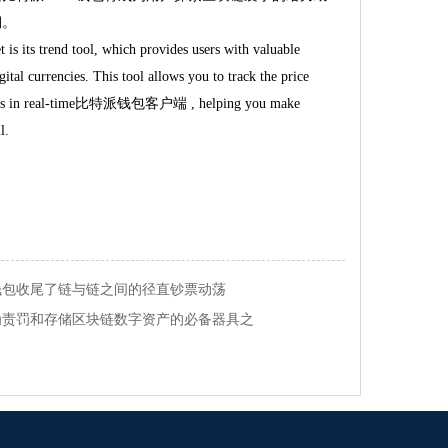
期。
t is its trend tool, which provides users with valuable
gital currencies. This tool allows you to track the price
encies in real-time比特派钱包客户端 , helping you make
l.
钱包收尾了链与链之间的径直钞票动荡
为责罚和存储区块链数字资产的必备器具之