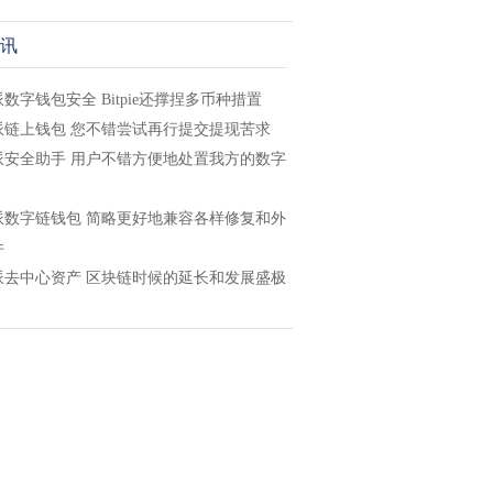
讯
数字钱包安全 Bitpie还撑捏多币种措置
派链上钱包 您不错尝试再行提交提现苦求
派安全助手 用户不错方便地处置我方的数字
派数字链钱包 简略更好地兼容各样修复和外
件
派去中心资产 区块链时候的延长和发展盛极