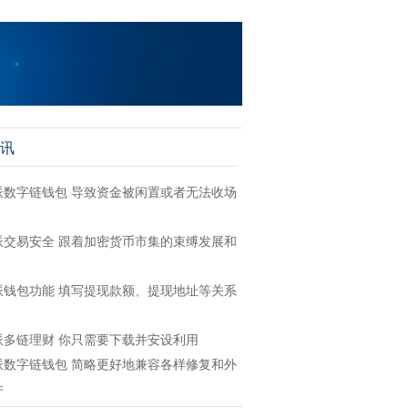
讯
派数字链钱包 导致资金被闲置或者无法收场
派交易安全 跟着加密货币市集的束缚发展和
派钱包功能 填写提现款额、提现地址等关系
派多链理财 你只需要下载并安设利用
派数字链钱包 简略更好地兼容各样修复和外
件